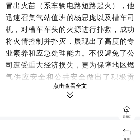
冒出火苗（系车辆电路短路起火），他
迅速召集气站值班的杨思庞以及槽车司
机，对槽车车头的火源进行扑救，成功
将火情控制并扑灭，展现出了高度的专
业素养和应急处理能力。不仅避免了公
司遭受重大经济损失，更为保障地区燃
气供应安全和公共安全做出了积极贡
点击查看全文
献。公司依据事故隐患内部报告奖励机

制，给予龙运雨、杨思庞每人300元的现

金奖励。
回首页
案例二

返 回